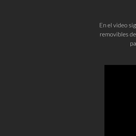
En el video si
removibles del
pa