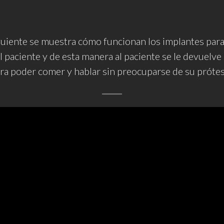
guiente se muestra cómo funcionan los implantes para 
 paciente y de esta manera al paciente se le devuelve 
ra poder comer y hablar sin preocuparse de su prótes