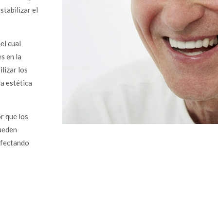
tabilizar el
el cual
s en la
ilizar los
la estética
r que los
ueden
afectando