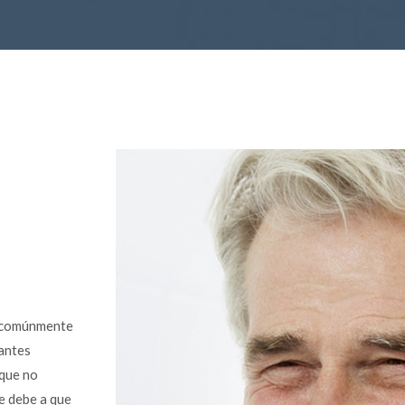
o comúnmente
lantes
 que no
e debe a que