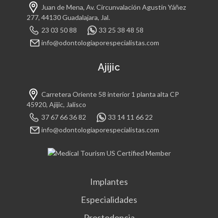
Juan de Mena, Av. Circunvalación Agustín Yáñez
277, 44130 Guadalajara, Jal.
23 03 50 88
33 25 38 48 58
info@odontologiaporespecialistas.com
Ajijic
Carretera Oriente 58 interior 1 planta alta CP
45920, Ajijic, Jalisco
37 67 66 36 82
33 14 11 66 22
info@odontologiaporespecialistas.com
Implantes
Especialidades
Prostodoncia