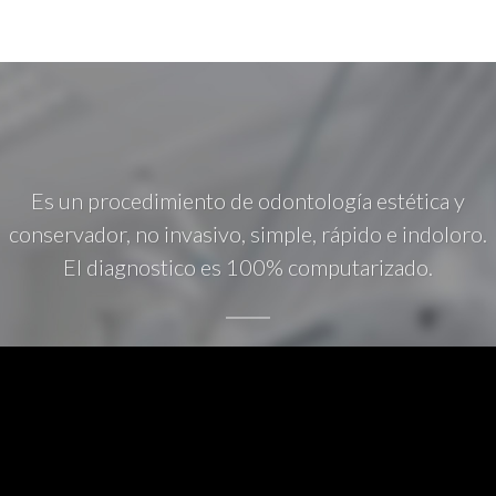
Es un procedimiento de odontología estética y
conservador, no invasivo, simple, rápido e indoloro.
El diagnostico es 100% computarizado.